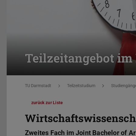
Teilzeitangebot im
Sie befinden sich hier:
TU Darmstadt
Teilzeitstudium
Studiengäng
zurück zur Liste
Wirtschaftswissenscha
Zweites Fach im Joint Bachelor of Ar