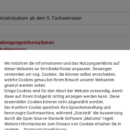
eilzeitstudium ab dem 5. Fachsemester
udiengangsinformationen
(wird in neuem Tab geöffnet)
tudiengangs
(wird in neuem Tab geöffnet)
h
(PDF-Datei)
(wird in neuem Tab geöffnet)
zeichnis
(wird in neuem Tab geöffnet)
Wir möchten die Informationen und das Nutzungserlebnis auf
dieser Webseite an Ihre Bedürfnisse anpassen. Deswegen
verwenden wir sog. Cookies. Sie können selbst entscheiden,
 in beiden Fächern und dem Optionalbereich zusammen im e
welche Cookies genau bei Ihrem Besuch unserer Webseiten
llzeitstudium mindestens 20 CP erworben werden. Eine anteili
gesetzt werden sollen.
rist im Teilzeitstudium auf maximal das Doppelte ist möglich
Einige Cookies sind für den Abruf der Website notwendig, damit
diese auf Ihrem Endgerät richtig anzeigen werden kann. Diese
lliges Praktikum absolviert werden und im Optionalbereich mi
essentiellen Cookies können nicht abgewählt werden.
Der Komfort-Cookie speichert Ihre Spracheinstellung und
n. Dies entspricht einem Arbeitsumfang von 150 h/4 Wochen
bevorzugte Suchmaschine, während „Statistik“ die Auswertung
nstunden). Das Praktikum kann in Voll- oder Teilzeit durchge
durch die Open-Source-Statistik-Software „Matomo“ regelt.
Weitere Informationen zum Einsatz von Cookies erhalten Sie in
dnung
(wird in neuem Tab geöffnet)
unserer
Datenschutzerklärung
.