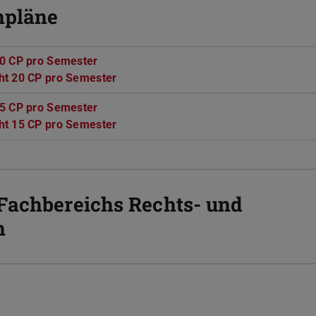
npläne
20 CP pro Semester
(PDF-Datei)
(wird in neuem Tab geöffnet)
ht 20 CP pro Semester
(PDF-Datei)
(wird in neuem Tab geöffnet)
15 CP pro Semester
(PDF-Datei)
(wird in neuem Tab geöffnet)
ht 15 CP pro Semester
(PDF-Datei)
(wird in neuem Tab geöffnet)
Fachbereichs Rechts- und
n