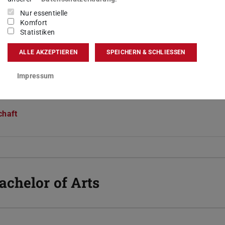
Nur essentielle
:
mindestens 120 CP
Komfort
60 Stunden
Statistiken
ALLE AKZEPTIEREN
SPEICHERN & SCHLIESSEN
r zusammen mit einem der folgenden Fächer belegt werden:
Impressum
ird in neuem Tab geöffnet)
rd in neuem Tab geöffnet)
rd in neuem Tab geöffnet)
chaft
(wird in neuem Tab geöffnet)
d in neuem Tab geöffnet)
achelor of Arts