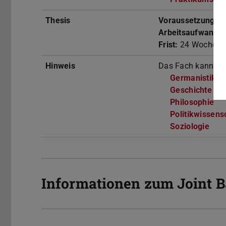
Thesis
Voraussetzungen
Arbeitsaufwand:
3
Frist:
24 Wochen
Hinweis
Das Fach kann nu
Germanistik
(w
Geschichte
(wi
Philosophie
(wi
Politikwissens
Soziologie
(wir
Informationen zum Joint B