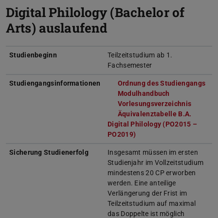
Digital Philology (Bachelor of
Arts) auslaufend
Studienbeginn
Teilzeitstudium ab 1.
Fachsemester
Studiengangsinformationen
Ordnung des Studiengangs
(wi
Modulhandbuch
(wird in neuem
Vorlesungsverzeichnis
(wird i
Äquivalenztabelle B.A.
Digital Philology (PO2015 –
PO2019)
(PDF-Datei)
(wird in neuem Tab geöff
Sicherung Studienerfolg
Insgesamt müssen im ersten
Studienjahr im Vollzeitstudium
mindestens 20 CP erworben
werden. Eine anteilige
Verlängerung der Frist im
Teilzeitstudium auf maximal
das Doppelte ist möglich