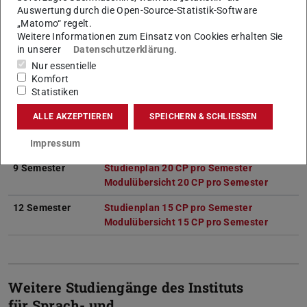
Wintersemester 2025/26 und in
Auswertung durch die Open-Source-Statistik-Software
allen Folgesemestern
„Matomo“ regelt.
Weitere Informationen zum Einsatz von Cookies erhalten Sie
ausgeschlossen. Eine
in unserer
Datenschutzerklärung
.
letztmalige Rückmeldung kann
zum
Sommersemester 2028
Nur essentielle
Komfort
erfolgen.
Statistiken
ALLE AKZEPTIEREN
SPEICHERN & SCHLIESSEN
Empfohlene Teilzeitstudienpläne
Impressum
9 Semester
Studienplan 20 CP pro Semester
(PDF-Datei)
(wird in ne
Modulübersicht 20 CP pro Semester
(PDF-Da
(wird in
12 Semester
Studienplan 15 CP pro Semester
(PDF-Datei)
(wird in ne
Modulübersicht 15 CP pro Semester
(PDF-Da
(wird in
Weitere Studiengänge des Instituts
für Sprach- und