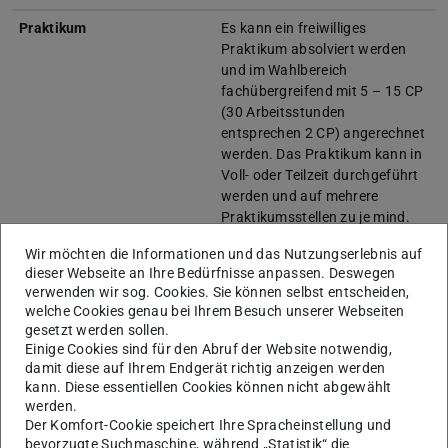
Praktikum
Es kann ein freiwilliges
Praktikum absolviert werden
und im Wahlbereich
fachübergreifend mit 5 – 15 CP
(30 Arbeitsstunden
entsprechen 2 CP) angerechnet
werden. Das Praktikum kann in
Voll- oder Teilzeit durchgeführt
werden und auf mehrere
Praktikumsstellen zu je mind.
150 h aufgeteilt werden.
Wir möchten die Informationen und das Nutzungserlebnis auf
Praktikumsordnung
(wird in ne
dieser Webseite an Ihre Bedürfnisse anpassen. Deswegen
verwenden wir sog. Cookies. Sie können selbst entscheiden,
Thesis
Voraussetzungen:
mindestens
welche Cookies genau bei Ihrem Besuch unserer Webseiten
120 CP
gesetzt werden sollen.
Arbeitsaufwand:
360 Stunden
Einige Cookies sind für den Abruf der Website notwendig,
Frist:
24 Wochen
damit diese auf Ihrem Endgerät richtig anzeigen werden
kann. Diese essentiellen Cookies können nicht abgewählt
Hinweis
Der B.A. Digital Philology wird
werden.
zum
30.09.2025
geschlossen.
Der Komfort-Cookie speichert Ihre Spracheinstellung und
Eine Einschreibung ist ab dem
bevorzugte Suchmaschine, während „Statistik“ die