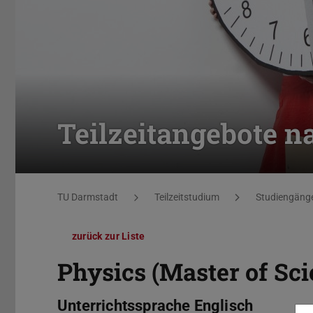
Teilzeitangebote n
Sie befinden sich hier:
TU Darmstadt
Teilzeitstudium
Studiengäng
zurück zur Liste
Physics (Master of Sci
Unterrichtssprache Englisch