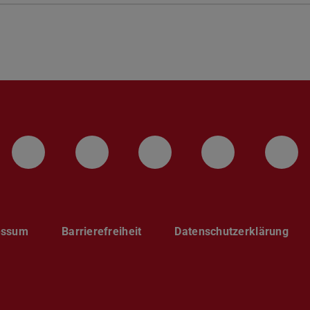
LinkedIn-Seite der TU Darmstadt
Instagram-Kanal der TU 
Bluesky-Kanal de
Facebook-
You
essum
Barrierefreiheit
Datenschutzerklärung