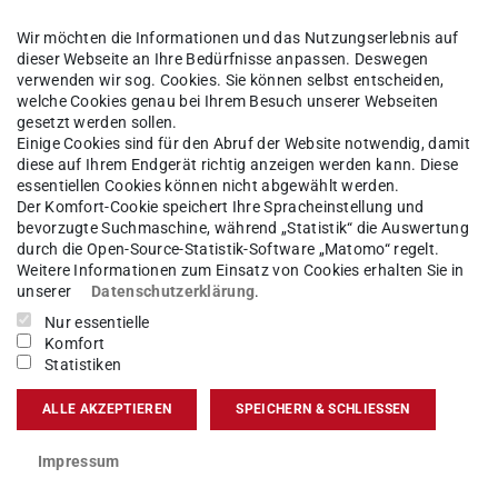
Wir möchten die Informationen und das Nutzungserlebnis auf
dieser Webseite an Ihre Bedürfnisse anpassen. Deswegen
er Sommersemester, Teilzeitstudium ab 1. Fachsemester
verwenden wir sog. Cookies. Sie können selbst entscheiden,
welche Cookies genau bei Ihrem Besuch unserer Webseiten
 Zertifikat C1 GER oder Äquivalente. Einzelne
gesetzt werden sollen.
gen/Module können in deutscher Sprache angeboten werden.
Einige Cookies sind für den Abruf der Website notwendig, damit
diese auf Ihrem Endgerät richtig anzeigen werden kann. Diese
für Bewerber:innen mit
deutscher
essentiellen Cookies können nicht abgewählt werden.
sberechtigung
(wird in neuem Tab geöffnet)
und mit
nicht deutscher
Der Komfort-Cookie speichert Ihre Spracheinstellung und
sberechtigung
(wird in neuem Tab geöffnet)
bevorzugte Suchmaschine, während „Statistik“ die Auswertung
durch die Open-Source-Statistik-Software „Matomo“ regelt.
udiengangsinformationen
(wird in neuem Tab geöffnet)
Weitere Informationen zum Einsatz von Cookies erhalten Sie in
unserer
Datenschutzerklärung
.
tudiengangs und Modulhandbuch
(wird in neuem Tab geöffn
zeichnis
(wird in neuem Tab geöffnet)
Nur essentielle
Komfort
Statistiken
raktikum (siehe Studienplan)
ALLE AKZEPTIEREN
SPEICHERN & SCHLIESSEN
:
chlussarbeit wird erst ausgegeben, wenn im Studiengang d
Impressum
Practical Introduction to Scientific Research“ erfolgreich abg