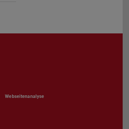
Darmstadt
r TU Darmstadt
Seite der TU Darmstadt
Tube-Kanal der TU Darmstadt
Webseitenanalyse