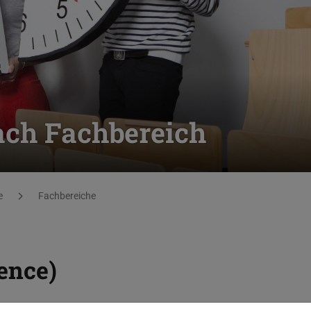
ach Fachbereich
e
Fachbereiche
ence)