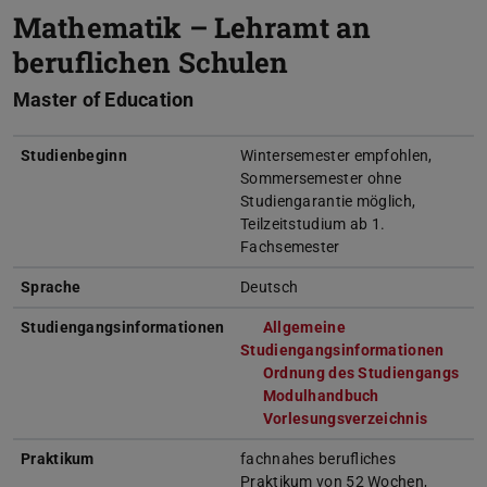
Mathematik – Lehramt an
beruflichen Schulen
Master of Education
Studienbeginn
Wintersemester empfohlen,
Sommersemester ohne
Studiengarantie möglich,
Teilzeitstudium ab 1.
Fachsemester
Sprache
Deutsch
Studiengangsinformationen
Allgemeine
Studiengangsinformationen
(wird
Ordnung des Studiengangs
(wi
Modulhandbuch
(wird in neuem
Vorlesungsverzeichnis
(wird i
Praktikum
fachnahes berufliches
Praktikum von 52 Wochen,