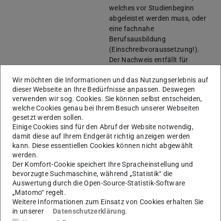
welches vor Studienbeginn
abgeleistet werden muss, oder
eine fachnahe
Berufsausbildung
(Einschreibvoraussetzung!).
Der Nachweis entfällt für
Studierende, die den Abschluss
Wir möchten die Informationen und das Nutzungserlebnis auf
Bachelor of Education (B.Ed.)
dieser Webseite an Ihre Bedürfnisse anpassen. Deswegen
an der TU Darmstadt erworben
verwenden wir sog. Cookies. Sie können selbst entscheiden,
haben
welche Cookies genau bei Ihrem Besuch unserer Webseiten
Praktikumsordnung
(wird in ne
gesetzt werden sollen.
Anerkennung des
Einige Cookies sind für den Abruf der Website notwendig,
Praktikums
(wird in neuem Tab geö
damit diese auf Ihrem Endgerät richtig anzeigen werden
kann. Diese essentiellen Cookies können nicht abgewählt
Abschlussarbeit
Arbeitsaufwand:
900 Stunden
werden.
Frist:
52 Wochen
Der Komfort-Cookie speichert Ihre Spracheinstellung und
bevorzugte Suchmaschine, während „Statistik“ die
Auswertung durch die Open-Source-Statistik-Software
„Matomo“ regelt.
Empfohlene Teilzeitstudienpläne ab
Weitere Informationen zum Einsatz von Cookies erhalten Sie
in unserer
Datenschutzerklärung
.
01.06.2025