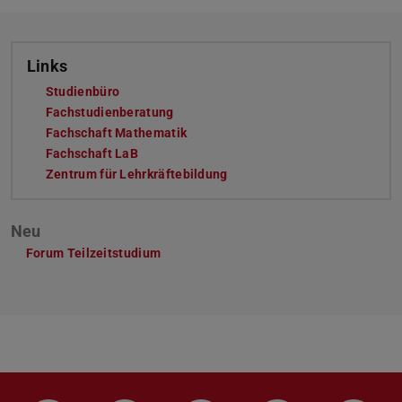
Links
Studienbüro
(wird in neuem Tab geöffnet)
Fachstudienberatung
(wird in neuem Tab geöffnet)
Fachschaft Mathematik
(wird in neuem Tab geöffnet)
Fachschaft LaB
(wird in neuem Tab geöffnet)
Zentrum für Lehrkräftebildung
(wird in neuem Tab geöffnet)
Neu
Forum Teilzeitstudium