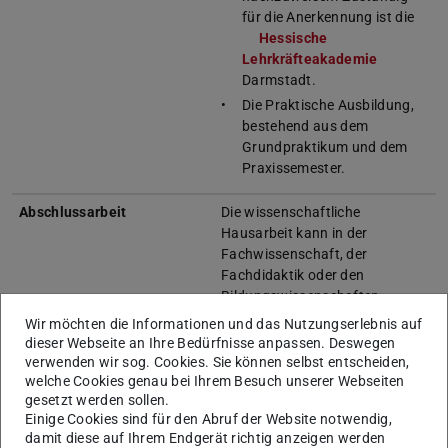
für die Anerkennung ist die
Hessische
Lehrkräfteakademie
(wird in neue
Darmstadt.
Die Praktische Ausbildung,
bestehend aus dem
Grundpraktikum und dem
Praxissemester.
Abschlussarbeit
Die wissenschaftliche
Hausarbeit kann in der
Fachwissenschaft, der
Fachdidaktik oder den
Bildungswissenschaften
frühestens nach der Erreichung
Wir möchten die Informationen und das Nutzungserlebnis auf
von 90 CP angefertigt werden
dieser Webseite an Ihre Bedürfnisse anpassen. Deswegen
(§ 21 HLbG)
(wird in neuem Tab
. Die Frist zur
verwenden wir sog. Cookies. Sie können selbst entscheiden,
Anfertigung beträgt 12 Wochen
welche Cookies genau bei Ihrem Besuch unserer Webseiten
gesetzt werden sollen.
und wird im Teilzeitstudium
Einige Cookies sind für den Abruf der Website notwendig,
nicht verlängert
(§25 Abs. 4
damit diese auf Ihrem Endgerät richtig anzeigen werden
HLbGDV)
(wird in neuem Tab geöff
.