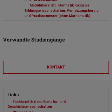
und Praxissemester
(PDF-Datei)
(wird in neuem Tab geöffnet)
Modulübersicht Informatik inklusive
Bildungswissenschaften, Vernetzungsbereich
und Praxissemester (ohne Mathematik)
(PDF-Datei)
(wird in neu
Verwandte Studiengänge
KONTAKT
Links
Fachbereich Gesellschafts- und
Geschichtswissenschaften
(wird in neuem Tab geöffnet)