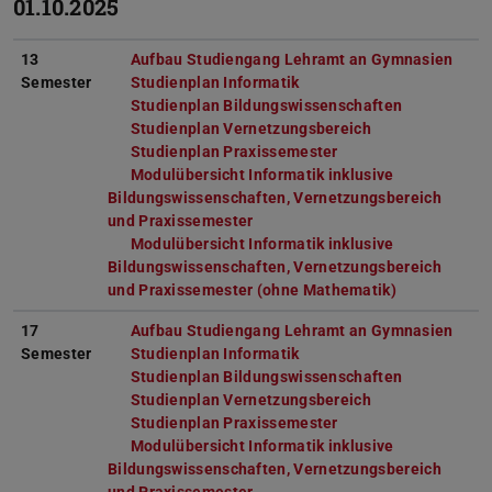
01.10.2025
13
Aufbau Studiengang Lehramt an Gymnasien
(PDF
(wird
Semester
Studienplan Informatik
(PDF-Datei)
(wird in neuem Tab geöffn
Studienplan Bildungswissenschaften
(PDF-Datei)
(wird in ne
Studienplan Vernetzungsbereich
(PDF-Datei)
(wird in neuem 
Studienplan Praxissemester
(PDF-Datei)
(wird in neuem Tab g
Modulübersicht Informatik inklusive
Bildungswissenschaften, Vernetzungsbereich
und Praxissemester
(PDF-Datei)
(wird in neuem Tab geöffnet)
Modulübersicht Informatik inklusive
Bildungswissenschaften, Vernetzungsbereich
und Praxissemester (ohne Mathematik)
(PDF-Datei)
(wird in neu
17
Aufbau Studiengang Lehramt an Gymnasien
(PDF
(wird
Semester
Studienplan Informatik
(PDF-Datei)
(wird in neuem Tab geöffn
Studienplan Bildungswissenschaften
(PDF-Datei)
(wird in ne
Studienplan Vernetzungsbereich
(PDF-Datei)
(wird in neuem 
Studienplan Praxissemester
(PDF-Datei)
(wird in neuem Tab g
Modulübersicht Informatik inklusive
Bildungswissenschaften, Vernetzungsbereich