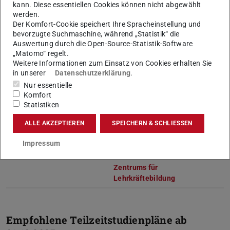
kann. Diese essentiellen Cookies können nicht abgewählt
werden.
Hinweis:
Der Studiengang setzt sich aus
Der Komfort-Cookie speichert Ihre Spracheinstellung und
dem Studium der zwei
bevorzugte Suchmaschine, während „Statistik“ die
Unterrichtsfächer, der
Auswertung durch die Open-Source-Statistik-Software
Bildungswissenschaften, des
„Matomo“ regelt.
Vernetzungsbereichs und des
Weitere Informationen zum Einsatz von Cookies erhalten Sie
Praxissemesters zusammen
in unserer
Datenschutzerklärung
.
und umfasst insgesamt 240 CP.
Nur essentielle
Sie können aus folgenden
Komfort
Unterrichtsfächern wählen:
Statistiken
Biologie, Deutsch, Chemie,
ALLE AKZEPTIEREN
SPEICHERN & SCHLIESSEN
Geschichte, Mathematik,
Philosophie/Ethik, Physik und
Impressum
Sport.
Zu den Informationen des
Zentrums für
Lehrkräftebildung
(wird in neuem 
Empfohlene Teilzeitstudienpläne ab