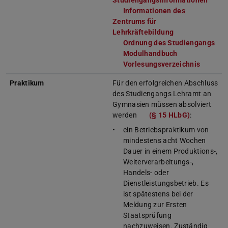
Studiengangsinformationen
(wird
Informationen des
Zentrums für
Lehrkräftebildung
(wird in neuem 
Ordnung des Studiengangs
(wi
Modulhandbuch
(wird in neuem
Vorlesungsverzeichnis
(wird i
Praktikum
Für den erfolgreichen Abschluss
des Studiengangs Lehramt an
Gymnasien müssen absolviert
werden
(§ 15 HLbG)
(wird in n
:
ein Betriebspraktikum von
mindestens acht Wochen
Dauer in einem Produktions-,
Weiterverarbeitungs-,
Handels- oder
Dienstleistungsbetrieb. Es
ist spätestens bei der
Meldung zur Ersten
Staatsprüfung
nachzuweisen. Zuständig