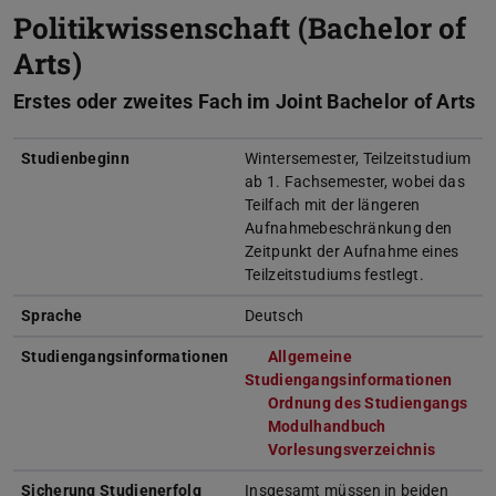
Politikwissenschaft (Bachelor of
Arts)
Erstes oder zweites Fach im Joint Bachelor of Arts
Studienbeginn
Wintersemester, Teilzeitstudium
ab 1. Fachsemester, wobei das
Teilfach mit der längeren
Aufnahmebeschränkung den
Zeitpunkt der Aufnahme eines
Teilzeitstudiums festlegt.
Sprache
Deutsch
Studiengangsinformationen
Allgemeine
Studiengangsinformationen
(wird
Ordnung des Studiengangs
(wi
Modulhandbuch
(PDF-Datei)
(wird in neuem
Vorlesungsverzeichnis
(wird i
Sicherung Studienerfolg
Insgesamt müssen in beiden