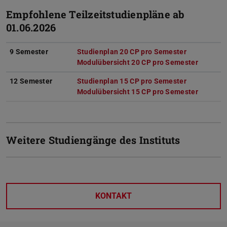
Empfohlene Teilzeitstudienpläne ab
01.06.2026
9 Semester
Studienplan 20 CP pro Semester
(PDF-Datei)
(wird in ne
Modulübersicht 20 CP pro Semester
(PDF-Da
(wird in
12 Semester
Studienplan 15 CP pro Semester
(PDF-Datei)
(wird in ne
Modulübersicht 15 CP pro Semester
(PDF-Da
(wird in
Weitere Studiengänge des Instituts
KONTAKT