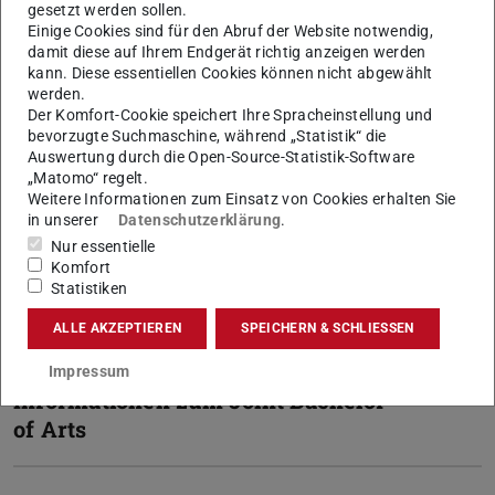
gesetzt werden sollen.
120 CP
Einige Cookies sind für den Abruf der Website notwendig,
Arbeitsaufwand:
360 Stunden
damit diese auf Ihrem Endgerät richtig anzeigen werden
Frist:
24 Wochen
kann. Diese essentiellen Cookies können nicht abgewählt
werden.
Hinweis
Das Fach kann nur zusammen
Der Komfort-Cookie speichert Ihre Spracheinstellung und
mit einem der folgenden Fächer
bevorzugte Suchmaschine, während „Statistik“ die
belegt werden:
Auswertung durch die Open-Source-Statistik-Software
„Matomo“ regelt.
Germanistik
(wird in neuem Tab
Weitere Informationen zum Einsatz von Cookies erhalten Sie
Geschichte
(wird in neuem Tab 
in unserer
Datenschutzerklärung
.
Philosophie
(wird in neuem Tab
Nur essentielle
Soziologie
(wird in neuem Tab 
Komfort
Informatik
(wird in neuem Tab 
Statistiken
Wirtschaftswissenschaften
(wi
ALLE AKZEPTIEREN
SPEICHERN & SCHLIESSEN
Impressum
Informationen zum Joint Bachelor
of Arts