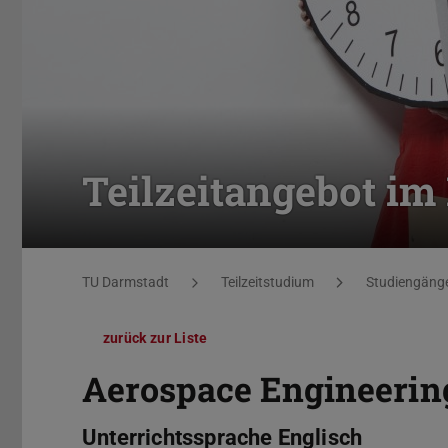
Teilzeitangebot im
Sie befinden sich hier:
TU Darmstadt
Teilzeitstudium
Studiengäng
zurück zur Liste
Aerospace Engineering
Unterrichtssprache Englisch