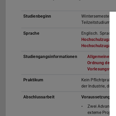
Studienbeginn
Wintersemester e
Teilzeitstudium a
Sprache
Englisch. Sprachn
Hochschulzugang
Hochschulzugang
Studiengangsinformationen
Allgemeine St
Ordnung des S
Vorlesungsver
Praktikum
Kein Pflichtprakti
der Industrie, die
Abschlussarbeit
Voraussetzungen
Zwei Advanced 
externe Projekt