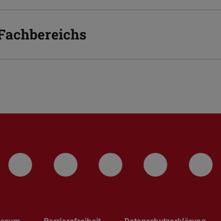
Fachbereichs
LinkedIn-Seite der TU Darmstadt
Instagram-Kanal der TU 
Bluesky-Kanal de
Facebook-
You