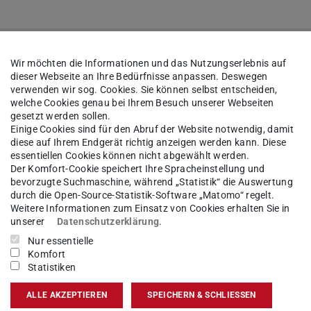
mpfohlen, Sommersemester ohne Studiengarantie möglich,
b 1. Fachsemester
Wir möchten die Informationen und das Nutzungserlebnis auf
dieser Webseite an Ihre Bedürfnisse anpassen. Deswegen
achweise für Bewerber:innen mit
deutscher
verwenden wir sog. Cookies. Sie können selbst entscheiden,
welche Cookies genau bei Ihrem Besuch unserer Webseiten
sberechtigung
und mit
nicht deutscher
gesetzt werden sollen.
sberechtigung
Einige Cookies sind für den Abruf der Website notwendig, damit
diese auf Ihrem Endgerät richtig anzeigen werden kann. Diese
udiengangsinformationen
(wird in neuem Tab geöffnet)
essentiellen Cookies können nicht abgewählt werden.
tudiengangs und Modulhandbuch
(wird in neuem Tab geöffn
Der Komfort-Cookie speichert Ihre Spracheinstellung und
bevorzugte Suchmaschine, während „Statistik“ die Auswertung
zeichnis
(wird in neuem Tab geöffnet)
durch die Open-Source-Statistik-Software „Matomo“ regelt.
Weitere Informationen zum Einsatz von Cookies erhalten Sie in
kum, Es gibt jedoch die Möglichkeit einer externen Projektarbei
unserer
Datenschutzerklärung
.
 in das Studium eingebracht werden kann.
Nur essentielle
Komfort
:
mindestens 65 CP und folgende Module
Statistiken
Design Projects oder ein Advanced Design Projects sowie ei
ALLE AKZEPTIEREN
SPEICHERN & SCHLIESSEN
arbeit in der Industrie