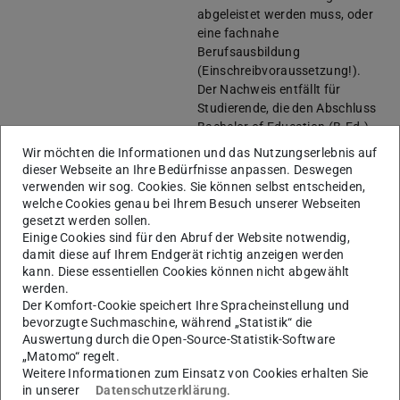
abgeleistet werden muss, oder
eine fachnahe
Berufsausbildung
(Einschreibvoraussetzung!).
Der Nachweis entfällt für
Studierende, die den Abschluss
Bachelor of Education (B.Ed.)
an der TU Darmstadt erworben
Wir möchten die Informationen und das Nutzungserlebnis auf
haben
dieser Webseite an Ihre Bedürfnisse anpassen. Deswegen
Praktikumsordnung
(wird in ne
verwenden wir sog. Cookies. Sie können selbst entscheiden,
Anerkennung des
welche Cookies genau bei Ihrem Besuch unserer Webseiten
gesetzt werden sollen.
Praktikums
(wird in neuem Tab geö
Einige Cookies sind für den Abruf der Website notwendig,
Thesis
Frist:
52 Wochen
damit diese auf Ihrem Endgerät richtig anzeigen werden
kann. Diese essentiellen Cookies können nicht abgewählt
werden.
Der Komfort-Cookie speichert Ihre Spracheinstellung und
Empfohlene Teilzeitstudienpläne ab
bevorzugte Suchmaschine, während „Statistik“ die
Auswertung durch die Open-Source-Statistik-Software
01.06.2025
„Matomo“ regelt.
Weitere Informationen zum Einsatz von Cookies erhalten Sie
in unserer
Datenschutzerklärung
.
6 Semester
Studienplan 20 CP pro Semester
(PDF-Datei)
(wird in neu