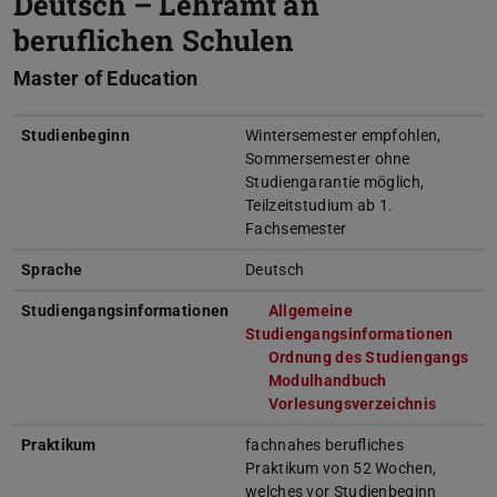
Deutsch – Lehramt an
beruflichen Schulen
Master of Education
Studienbeginn
Wintersemester empfohlen,
Sommersemester ohne
Studiengarantie möglich,
Teilzeitstudium ab 1.
Fachsemester
Sprache
Deutsch
Studiengangsinformationen
Allgemeine
Studiengangsinformationen
(wird
Ordnung des Studiengangs
(wi
Modulhandbuch
(wird in neuem
Vorlesungsverzeichnis
(wird i
Praktikum
fachnahes berufliches
Praktikum von 52 Wochen,
welches vor Studienbeginn