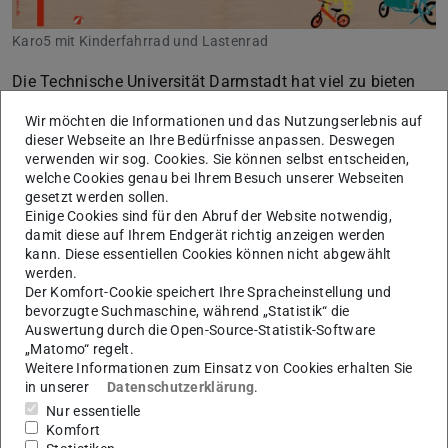
Karo5 mit Kinderfahrrad und Lastenrad
Die Technische Universität Darmstadt hat viel zu bieten
für Studierende mit Kind. Informieren Sie sich über:
Wir möchten die Informationen und das Nutzungserlebnis auf
dieser Webseite an Ihre Bedürfnisse anpassen. Deswegen
prüfungsrechtliche Bestimmungen für Schwangere und
verwenden wir sog. Cookies. Sie können selbst entscheiden,
Studierende mit Kind
welche Cookies genau bei Ihrem Besuch unserer Webseiten
infrastrukturelle Einrichtungen wie Eltern-Kind-Räume,
gesetzt werden sollen.
Einige Cookies sind für den Abruf der Website notwendig,
Still- und Wickelmöglichkeiten
damit diese auf Ihrem Endgerät richtig anzeigen werden
Kinderbetreuung
kann. Diese essentiellen Cookies können nicht abgewählt
finanzielle Unterstützung
werden.
Der Komfort-Cookie speichert Ihre Spracheinstellung und
Beratungsstellen
bevorzugte Suchmaschine, während „Statistik“ die
All das und noch viel mehr Informationen finden Sie in
Auswertung durch die Open-Source-Statistik-Software
unserem
Moodle-Kurs „Studieren mit Kind
„Matomo“ regelt.
Weitere Informationen zum Einsatz von Cookies erhalten Sie
(StumiK)“
.
in unserer
Datenschutzerklärung
.
Nur essentielle
Komfort