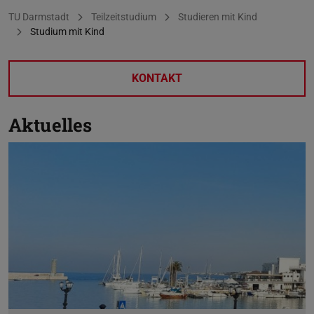
Sie befinden sich hier:
TU Darmstadt
Teilzeitstudium
Studieren mit Kind
Studium mit Kind
KONTAKT
Aktuelles