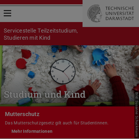
Menü öffnen
Servicestelle Teilzeitstudium,
Studieren mit Kind
Studium und Kind
Bild: Susanne Schuckmann
Mutterschutz
Das Mutterschutzgesetz gilt auch für Studentinnen.
Mehr Informationen