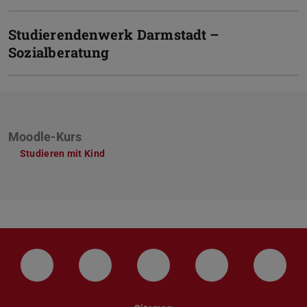
Studierendenwerk Darmstadt –
Sozialberatung
Moodle-Kurs
Studieren mit Kind
LinkedIn-Seite der TU Darmstadt
Instagram-Kanal der TU Darmstad
Bluesky-Kanal der TU D
Facebook-Seite
YouTu